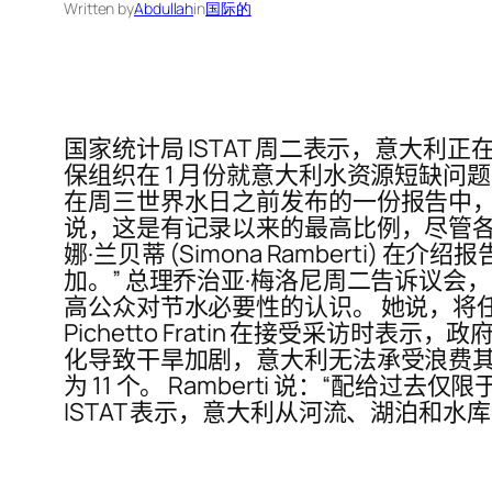
Written by
Abdullah
in
国际的
国家统计局 ISTAT 周二表示，意大
保组织在 1 月份就意大利水资源短缺
在周三世界水日之前发布的一份报告中，IST
说，这是有记录以来的最高比例，尽管各方政
娜·兰贝蒂 (Simona Ramberti
加。” 总理乔治亚·梅洛尼周二告诉议
高公众对节水必要性的认识。 她说，将任命
Pichetto Fratin 在接受采访时
化导致干旱加剧，意大利无法承受浪费其所拥
为 11 个。 Ramberti 说：“配给
ISTAT 表示，意大利从河流、湖泊和