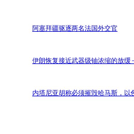
阿塞拜疆驱逐两名法国外交官
伊朗恢复接近武器级铀浓缩的放缓 – 
内塔尼亚胡称必须摧毁哈马斯，以