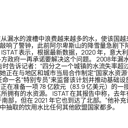
利正在从漏水的渡槽中浪费越来越多的水，使该国
问题敲响了警钟，此前阿尔卑斯山的降雪量急剧
AT 表示，根据最新数据，2020 年，意大利的渡槽
府一再承诺要解决这个问题。 2008年漏水率下
) 在介绍报告时告诉记者：“四分之一个城镇的水流失
会，她正在与地区和城市当局合作制定“国家水资
一名“特别专员”来监督该计划并推动基础设施的改
表示，政府正在准备一项 78 亿欧元（83.9 亿美
有的水资源。 ISTAT 在其报告中称，去年有 1
过去仅限于南部，但在 2021 年它也到达了北部。”
水库中抽取的饮用水比任何其他欧盟国家都多。