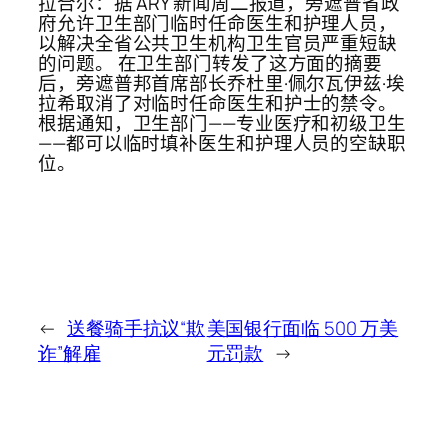
拉合尔：据 ARY 新闻周二报道，旁遮普省政
府允许卫生部门临时任命医生和护理人员，
以解决全省公共卫生机构卫生官员严重短缺
的问题。 在卫生部门转发了这方面的摘要
后，旁遮普邦首席部长乔杜里·佩尔瓦伊兹·埃
拉希取消了对临时任命医生和护士的禁令。
根据通知，卫生部门——专业医疗和初级卫生
——都可以临时填补医生和护理人员的空缺职
位。
←
送餐骑手抗议“欺
美国银行面临 500 万美
诈”解雇
元罚款
→