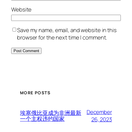
Website
Save my name, email, and website in this
browser for the next time I comment.
MORE POSTS
December
埃塞俄比亚成为非洲最新
一个主权违约国家
26, 2023