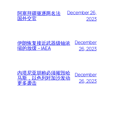
December 26,
阿塞拜疆驱逐两名法
国外交官
2023
December
伊朗恢复接近武器级铀浓
缩的放缓 – IAEA
26, 2023
内塔尼亚胡称必须摧毁哈
December
马斯，以色列对加沙发动
26, 2023
更多袭击