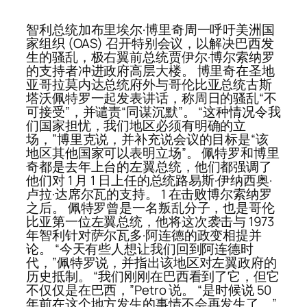
智利总统加布里埃尔·博里奇周一呼吁美洲国
家组织 (OAS) 召开特别会议，以解决巴西发
生的骚乱，极右翼前总统贾伊尔·博尔索纳罗
的支持者冲进政府高层大楼。 博里奇在圣地
亚哥拉莫内达总统府外与哥伦比亚总统古斯
塔沃佩特罗一起发表讲话，称周日的骚乱“不
可接受”，并谴责“同谋沉默”。 “这种情况令我
们国家担忧，我们地区必须有明确的立
场，”博里克说，并补充说会议的目标是“该
地区其他国家可以表明立场”。 佩特罗和博里
奇都是去年上台的左翼总统，他们都强调了
他们对 1 月 1 日上任的总统路易斯·伊纳西奥·
卢拉·达席尔瓦的支持。 1 在击败博尔索纳罗
之后。 佩特罗曾是一名叛乱分子，也是哥伦
比亚第一位左翼总统，他将这次袭击与 1973
年智利针对萨尔瓦多·阿连德的政变相提并
论。 “今天有些人想让我们回到阿连德时
代，”佩特罗说，并指出该地区对左翼政府的
历史抵制。 “我们刚刚在巴西看到了它，但它
不仅仅是在巴西，”Petro 说。 “是时候说 50
年前在这个地方发生的事情不会再发生了。”