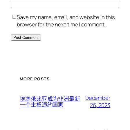
Save my name, email, and website in this
browser for the next time I comment.
MORE POSTS
December
埃塞俄比亚成为非洲最新
一个主权违约国家
26, 2023