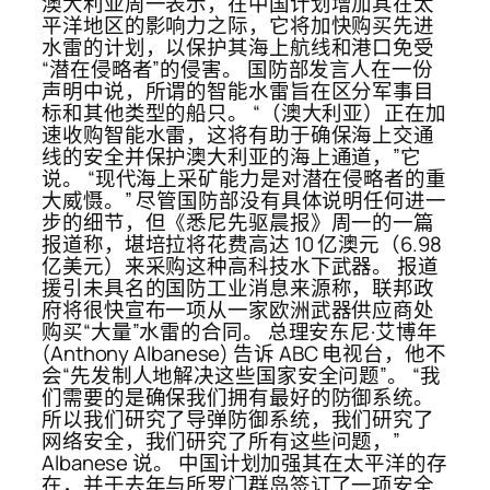
澳大利亚周一表示，在中国计划增加其在太
平洋地区的影响力之际，它将加快购买先进
水雷的计划，以保护其海上航线和港口免受
“潜在侵略者”的侵害。 国防部发言人在一份
声明中说，所谓的智能水雷旨在区分军事目
标和其他类型的船只。 “（澳大利亚）正在加
速收购智能水雷，这将有助于确保海上交通
线的安全并保护澳大利亚的海上通道，”它
说。 “现代海上采矿能力是对潜在侵略者的重
大威慑。” 尽管国防部没有具体说明任何进一
步的细节，但《悉尼先驱晨报》周一的一篇
报道称，堪培拉将花费高达 10 亿澳元（6.98
亿美元）来采购这种高科技水下武器。 报道
援引未具名的国防工业消息来源称，联邦政
府将很快宣布一项从一家欧洲武器供应商处
购买“大量”水雷的合同。 总理安东尼·艾博年
(Anthony Albanese) 告诉 ABC 电视台，他不
会“先发制人地解决这些国家安全问题”。 “我
们需要的是确保我们拥有最好的防御系统。
所以我们研究了导弹防御系统，我们研究了
网络安全，我们研究了所有这些问题，”
Albanese 说。 中国计划加强其在太平洋的存
在，并于去年与所罗门群岛签订了一项安全