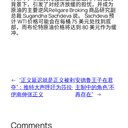
背景下，引发了对经济放缓的担忧，并成为
原油的主要逆风Religare Broking 商品研究副
总裁 Sugandha Sachdeva 说。 Sachdeva 预
计 WTI 价格可能会在每桶 75 美元处找到底
部，而布伦特原油价格将达到 80 美元作为缓
冲。
←
“正义延迟就是正义被剥
安德鲁王子在君
夺”：推特大声呼吁为莎拉·
主制中的角色“不
伊南伸张正义
再存在”
→
Comments