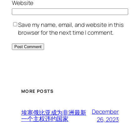
Website
Save my name, email, and website in this
browser for the next time I comment.
MORE POSTS
December
埃塞俄比亚成为非洲最新
一个主权违约国家
26, 2023