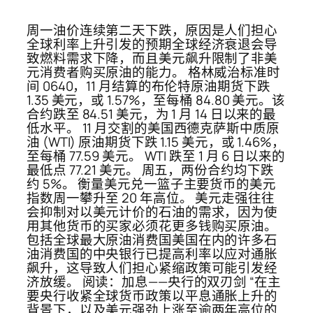
周一油价连续第二天下跌，原因是人们担心
全球利率上升引发的预期全球经济衰退会导
致燃料需求下降，而且美元飙升限制了非美
元消费者购买原油的能力。 格林威治标准时
间 0640，11 月结算的布伦特原油期货下跌
1.35 美元，或 1.57%，至每桶 84.80 美元。该
合约跌至 84.51 美元，为 1 月 14 日以来的最
低水平。 11 月交割的美国西德克萨斯中质原
油 (WTI) 原油期货下跌 1.15 美元，或 1.46%，
至每桶 77.59 美元。 WTI 跌至 1 月 6 日以来的
最低点 77.21 美元。 周五，两份合约均下跌
约 5%。 衡量美元兑一篮子主要货币的美元
指数周一攀升至 20 年高位。 美元走强往往
会抑制对以美元计价的石油的需求，因为使
用其他货币的买家必须花更多钱购买原油。
包括全球最大原油消费国美国在内的许多石
油消费国的中央银行已提高利率以应对通胀
飙升，这导致人们担心紧缩政策可能引发经
济放缓。 阅读：加息——央行的双刃剑 “在主
要央行收紧全球货币政策以平息通胀上升的
背景下，以及美元强劲上涨至逾两年高位的