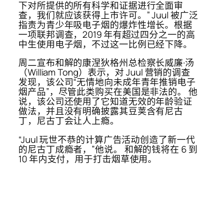
下对所提供的所有科学和证据进行全面审
查，我们就应该获得上市许可。” Juul 被广泛
指责为青少年吸电子烟的爆炸性增长。根据
一项联邦调查，2019 年有超过四分之一的高
中生使用电子烟，不过这一比例已经下降。
周二宣布和解的康涅狄格州总检察长威廉·汤
（William Tong）表示，对 Juul 营销的调查
发现，该公司“无情地向未成年青年推销电子
烟产品”，尽管此类购买在美国是非法的。 他
说，该公司还使用了它知道无效的年龄验证
做法，并且没有明确披露其豆荚含有尼古
丁，尼古丁会让人上瘾。
“Juul 玩世不恭的计算广告活动创造了新一代
的尼古丁成瘾者，”他说。 和解的钱将在 6 到
10 年内支付，用于打击烟草使用。