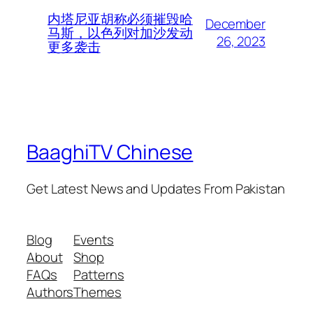
内塔尼亚胡称必须摧毁哈
December
马斯，以色列对加沙发动
26, 2023
更多袭击
BaaghiTV Chinese
Get Latest News and Updates From Pakistan
Blog
Events
About
Shop
FAQs
Patterns
Authors
Themes