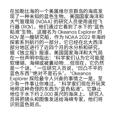
在加勒比海的一个美属维尔京群岛的海底发
现了一种未知的蓝色生物。 美国国家海洋和
大气管理局 (NOAA) 的研究人员使用遥控飞
行器 (ROV)，他们通过它看到了水下的“蓝色
粘液”生物。 这艘名为 Okeanos Explorer 的
ROV 是一艘研究船，作为 NOAA 2022 年海岭
探索系列航行的一部分，它已经在北大西洋
部分地区进行了近四个月的水分析和研究。
据《独立报》报道，美国国家海洋和大气局
在一份声明中指出：“科学家们认为它可能是
软珊瑚、海绵或被囊动物……但现在，它仍然
是一个谜。” 一位研究人员说，“凹凸不平的
蓝色东西”“绝对不是石头”。 “Okeanos
Explorer 探险最令人兴奋的事情之一是，至
少有一件事让你难过。” 科学家们现在开玩笑
地称这种奇怪的东西为“蓝色粘液”。它静止
地位于水下约 2,000 英尺的海床上。 研究人
员将把镜头和图像发送给海绵专家，他们将
识别蓝色斑点。