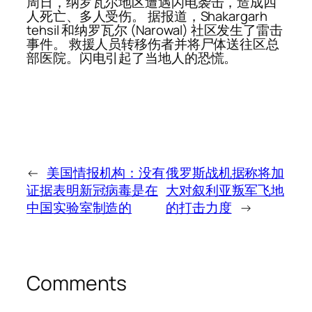
周日，纳罗瓦尔地区遭遇闪电袭击，造成四
人死亡、多人受伤。 据报道，Shakargarh
tehsil 和纳罗瓦尔 (Narowal) 社区发生了雷击
事件。 救援人员转移伤者并将尸体送往区总
部医院。闪电引起了当地人的恐慌。
←
美国情报机构：没有
俄罗斯战机据称将加
证据表明新冠病毒是在
大对叙利亚叛军飞地
中国实验室制造的
的打击力度
→
Comments