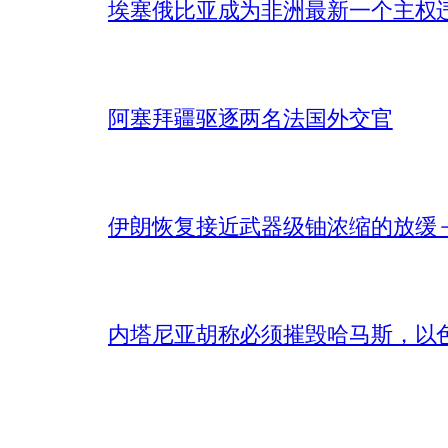
埃塞俄比亚成为非洲最新一个主权
阿塞拜疆驱逐两名法国外交官
伊朗恢复接近武器级铀浓缩的放缓 – 
内塔尼亚胡称必须摧毁哈马斯，以