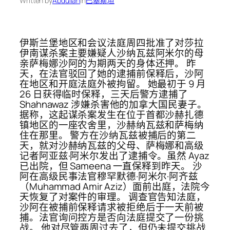
Written by
Abdullah
in
巴基斯坦
伊斯兰堡地区和会议法庭周四批准了对莎拉
伊南谋杀案主要嫌疑人沙纳瓦兹阿米尔的母
亲萨梅娜沙阿的为期两天的身体还押。 昨
天，在法官驳回了她的逮捕前保释后，沙阿
在地区和开庭法庭外被拘留。 她最初于 9 月
26 日获得临时保释，三天后警方逮捕了
Shahnawaz 涉嫌杀害他的加拿大国民妻子。
据称，这起谋杀案发生在位于首都沙赫扎德
镇地区的一座农舍里，沙赫纳瓦兹和萨梅纳
住在那里。 警方在沙纳瓦兹被捕后的第二
天，就对沙赫纳瓦兹的父母、萨梅娜和高级
记者阿亚兹·阿米尔发出了逮捕令。虽然 Ayaz
已出院，但 Sameena 一直保释到昨天。 沙
阿在高级民事法官穆罕默德·阿米尔·阿齐兹
（Muhammad Amir Aziz）面前出庭，法院今
天恢复了对案件的审理。 调查官告知法庭，
沙阿在被捕前保释请求被拒绝后于一天前被
捕。法官询问控方是否向法庭提交了一份挑
战。 他对尽管两周过去了，但仍未提交挑战