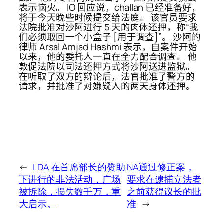
表示恼火。 IO 回应说，challan 已经准备好，
将于今天晚些时候提交给法庭。 该官员要求
法院批准对沙阿进行 5 天的肉体还押，称“我
们必须取回一个小盒子 [用于调查]”。 沙阿的
律师 Arsal Amjad Hashmi 表示，自案件开始
以来，他的委托人一直在全力配合调查。 他
敦促法院以司法还押方式将沙阿送进监狱。
在听取了双方的辩论后，法官批准了警方的
请求，并批准了对嫌疑人的两天身体还押。
←
LDA 在首席部长的赞助
NA通过修正案，
下进行的非法活动，广场
要求在逮捕立法者
被拆除，损失数千万，重
之前获得议长的批
大启示。
准
→