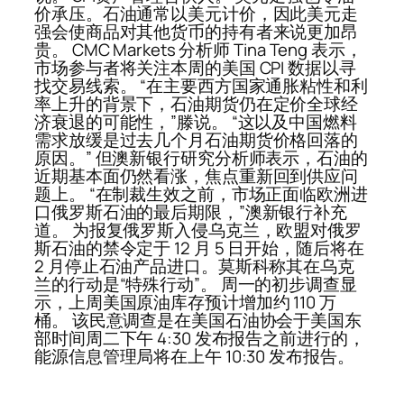
价承压。石油通常以美元计价，因此美元走
强会使商品对其他货币的持有者来说更加昂
贵。 CMC Markets 分析师 Tina Teng 表示，
市场参与者将关注本周的美国 CPI 数据以寻
找交易线索。 “在主要西方国家通胀粘性和利
率上升的背景下，石油期货仍在定价全球经
济衰退的可能性，”滕说。 “这以及中国燃料
需求放缓是过去几个月石油期货价格回落的
原因。” 但澳新银行研究分析师表示，石油的
近期基本面仍然看涨，焦点重新回到供应问
题上。 “在制裁生效之前，市场正面临欧洲进
口俄罗斯石油的最后期限，”澳新银行补充
道。 为报复俄罗斯入侵乌克兰，欧盟对俄罗
斯石油的禁令定于 12 月 5 日开始，随后将在
2 月停止石油产品进口。莫斯科称其在乌克
兰的行动是“特殊行动”。 周一的初步调查显
示，上周美国原油库存预计增加约 110 万
桶。 该民意调查是在美国石油协会于美国东
部时间周二下午 4:30 发布报告之前进行的，
能源信息管理局将在上午 10:30 发布报告。