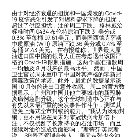
由于对经济衰退的担忧和中国爆发的 Covid-
19 疫情恶化引发了对燃料需求下降的担忧，
超过了供应担忧，油价周二下跌。 格林威治
标准时间 0434 布伦特原油下跌 31 美分或
0.3% 至每桶 97.61 美元，而美国西德克萨斯
中质原油 (WTI) 原油下跌 36 美分或 0.4% 至
每桶 91.43 美元。 在有报道称，世界最大原
油进口国中国的领导人正在考虑退出该国严
格的 Covid-19 限制措施，这两个基准指数周
一均触及 8 月以来的最高水平。 然而，中国
卫生官员周末重申了中国对其严格的零新冠
病毒政策的承诺。此外，最近的数据显示该
国 10 月份的进出口意外收缩。 周二的官方数
据显示，广州和中国其他主要城市的新冠肺
炎病例急剧升级。这个全球制造中心正在与
有史以来最严重的突发事件作斗争，测试其
避免上海式全市封锁的能力。 “我认为滚动封
锁，更不用说在周末对零冠状病毒加倍下
注，不仅扰乱了长期持仓的石油市场，而且
继续对油价造成负面影响，”斯蒂芬·英尼斯
说。 SPI资产管理合伙人。 美元走强也令油