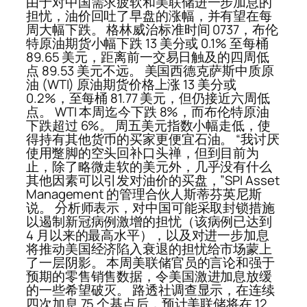
由于对中国需求疲软和美联储进一步加息的
担忧，油价回吐了早盘的涨幅，并有望在每
周大幅下跌。 格林威治标准时间 0737，布伦
特原油期货小幅下跌 13 美分或 0.1% 至每桶
89.65 美元，距离前一交易日触及的四周低
点 89.53 美元不远。 美国西德克萨斯中质原
油 (WTI) 原油期货价格上涨 13 美分或
0.2%，至每桶 81.77 美元，但仍接近六周低
点。 WTI 本周迄今下跌 8%，而布伦特原油
下跌超过 6%。 周五美元指数小幅走低，使
得持有其他货币的买家更便宜石油。 “我讨厌
使用蹩脚的空头回补口头禅，但到目前为
止，除了略微走软的美元外，几乎没有什么
其他因素可以引发对油价的买盘，”SPI Asset
Management 的管理合伙人斯蒂芬英尼斯
说。 分析师表示，对中国可能采取封锁措施
以遏制新冠病例激增的担忧（该病例已达到
4 月以来的最高水平），以及对进一步加息
将推动美国经济陷入衰退的担忧给市场蒙上
了一层阴影。 本周美联储官员的言论和强于
预期的零售销售数据，令美国激进加息放缓
的一些希望破灭。 路透社调查显示，在连续
四次加息 75 个基点后，预计美联储将在 12