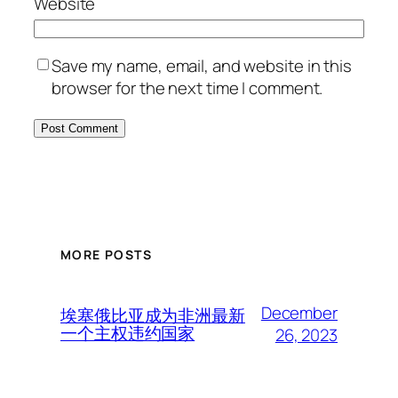
Website
Save my name, email, and website in this
browser for the next time I comment.
MORE POSTS
December
埃塞俄比亚成为非洲最新
一个主权违约国家
26, 2023