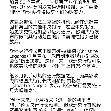
加息 50 个基点，一举结束了八年的负利率。
施纳贝尔在美国发表讲话时强调，人们需要
“相信”欧洲央行将恢复他们的购买力。
这家总部位于法兰克福的机构已经在追赶美
国和英国的其他中央银行，这些中央银行开
始更快更快地加息以应对通胀。 欧洲央行发
布的限制其行动范围的所谓前瞻性指引已被
放弃。
欧洲央行行长克里斯蒂娜·拉加德 (Christine
Lagarde) 7 月宣布，政策制定者现在将“逐次
会议”做出决定。 这样一来，欧洲央行就可以
追随美联储的脚步，将利率上调 75 个基点。
继 8 月炙手可热的通胀数据之后，颇具影响
力的德国央行行长约阿希姆·内格尔
（Joachim Nagel）表示，欧洲央行需要“在 9
月大幅加息”。
“预计未来几个月将采取进一步的利率措
施，”德国央行行长预测。 但欧洲央行首席经
济学家菲利普·莱恩（Philip Lane）已建议同