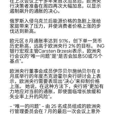
在上次会议上十多年来首次加息后，欧洲央
行决策者准备在周四再次大幅加息，以显示
遏制飙升的通胀的决心。
俄罗斯入侵乌克兰后能源价格的急剧上涨给
家庭带来了压力，并使消费者价格上涨的步
伐达到新高。
欧元区 8 月通胀率达到 9.1%，创下单一货币
历史新高，远高于欧洲央行 2% 的目标。 ING
银行宏观主管Carsten Brzeski表示，欧洲央
行会议的“唯一问题”是“是否会加息50或75个
基点”。
欧洲央行董事会成员伊莎贝尔施纳贝尔在 8
月底举行的年度杰克逊霍尔央行研讨会上表
示，欧洲央行需要表现出“决心”来抑制价格
上涨。 她说，在这种方法下，央行将“更加有
力地应对当前的通胀，即使面临增长放缓和
失业率上升的风险”。
– “唯一的问题” – 由 25 名成员组成的欧洲央
行管理委员会在 7 月的最后一次会议上意外