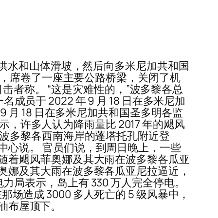
洪水和山体滑坡，然后向多米尼加共和国
青，席卷了一座主要公路桥梁，关闭了机
击者称。 “这是灾难性的，”波多黎各总
于 2022 年 9 月 18 日在多米尼加
 9 月 18 日在多米尼加共和国圣多明各监
上表示，许多人认为降雨量比 2017 年的飓风
年）在波多黎各西南海岸的蓬塔托孔附近登
飓风中心说。 官员们说，到周日晚上，一些
 日，随着飓风菲奥娜及其大雨在波多黎各瓜亚
飓风菲奥娜及其大雨在波多黎各瓜亚尼拉逼近，
电力局表示，岛上有 330 万人完全停电。
场造成 3000 多人死亡的 5 级风暴中，
水油布屋顶下。