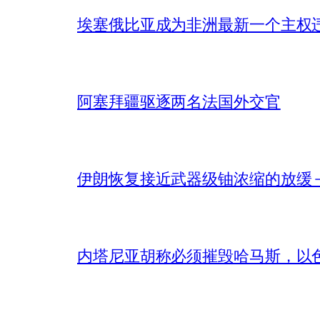
埃塞俄比亚成为非洲最新一个主权
阿塞拜疆驱逐两名法国外交官
伊朗恢复接近武器级铀浓缩的放缓 – 
内塔尼亚胡称必须摧毁哈马斯，以