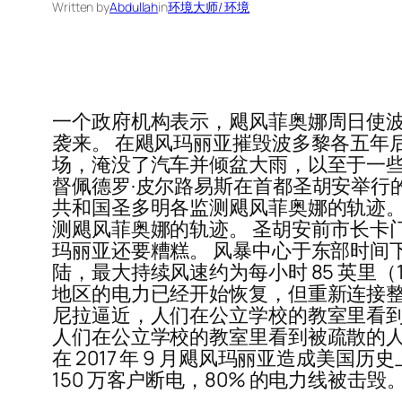
Written by
Abdullah
in
环境大师/ 环境
一个政府机构表示，飓风菲奥娜周日使
袭来。 在飓风玛丽亚摧毁波多黎各五年
场，淹没了汽车并倾盆大雨，以至于一些河
督佩德罗·皮尔路易斯在首都圣胡安举行的新闻发
共和国圣多明各监测飓风菲奥娜的轨迹。 紧急
测飓风菲奥娜的轨迹。 圣胡安前市长卡门·尤林·
玛丽亚还要糟糕。 风暴中心于东部时间下午
陆，最大持续风速约为每小时 85 英里（
地区的电力已经开始恢复，但重新连接整个岛
尼拉逼近，人们在公立学校的教室里看到被疏
人们在公立学校的教室里看到被疏散的人。 岛
在 2017 年 9 月飓风玛丽亚造成美国
150 万客户断电，80% 的电力线被