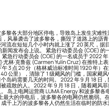
波多黎各大部分地区停电，导致岛上发生灾难性
后，风暴袭击了波多黎各，撕毁了道路上的沥
流在短短几个小时内就上涨了 20 英尺，据目
布会上说。 紧急行动委员会 (COE) 的一名成员
行动委员会 (COE) 的一名成员于 2022 年
克鲁兹 (Carmen Yulín Cruz) 在推特
 3 点 20 分（格林威治标准时间 1920 
140 公里），清除了 1 级飓风的门槛，国家
屿需要几天的时间。 2022 年 9 月 18
散的人。 2022 年 9 月 18 日，随着
上电网运营商 LUMA Energy 和波多黎各
历史上最大的停电后，波多黎各的电网仍然脆弱。在那
击毁。成千上万的波多黎各人仍然生活在临时的防