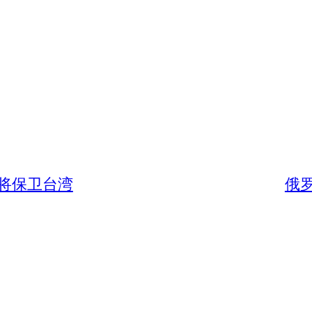
将保卫台湾
俄