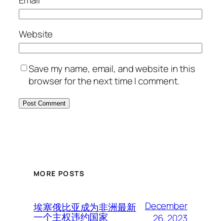
Email
*
Website
Save my name, email, and website in this
browser for the next time I comment.
MORE POSTS
December
埃塞俄比亚成为非洲最新
一个主权违约国家
26, 2023