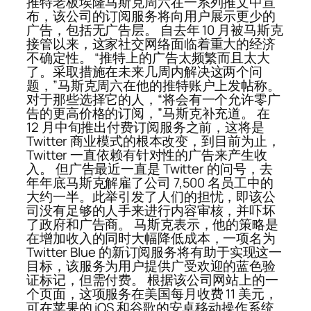
推特老板埃隆马斯克周六在一系列推文中宣
布，该公司的订阅服务将向用户展示更少的
广告，包括无广告层。 自去年 10 月被马斯克
接管以来，这家社交网络面临着重大的经济
不确定性。 “推特上的广告太频繁而且太大
了。采取措施在未来几周内解决这两个问
题，”马斯克周六在他的推特账户上发帖称。
对于那些选择它的人，“将会有一个允许零广
告的更高价格的订阅，”马斯克补充道。 在
12 月中旬推出付费订阅服务之前，这将是
Twitter 商业模式的根本改变，到目前为止，
Twitter 一直依赖有针对性的广告来产生收
入。 但广告最近一直是 Twitter 的问号，去
年年底马斯克解雇了公司 7,500 名员工中的
大约一半。此举引发了人们的担忧，即该公
司没有足够的人手来进行内容审核，并吓坏
了政府和广告商。 马斯克表示，他的策略是
在增加收入的同时大幅降低成本，一项名为
Twitter Blue 的新订阅服务将有助于实现这一
目标，该服务为用户提供广受欢迎的蓝色验
证标记，但需付费。 根据该公司网站上的一
个页面，这项服务在美国每月收费 11 美元，
可在苹果的 iOS 和谷歌的安卓移动操作系统