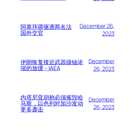
December 26,
阿塞拜疆驱逐两名法
国外交官
2023
December
伊朗恢复接近武器级铀浓
缩的放缓 – IAEA
26, 2023
内塔尼亚胡称必须摧毁哈
December
马斯，以色列对加沙发动
26, 2023
更多袭击