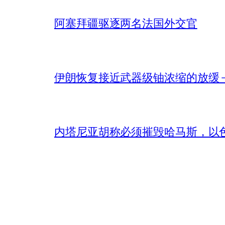
阿塞拜疆驱逐两名法国外交官
伊朗恢复接近武器级铀浓缩的放缓 – 
内塔尼亚胡称必须摧毁哈马斯，以