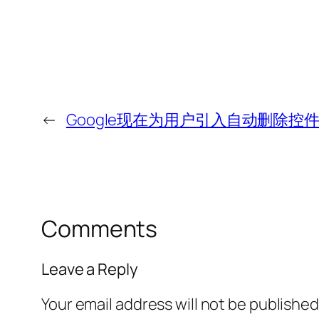
←
Google现在为用户引入自动删除控
Comments
Leave a Reply
Your email address will not be published