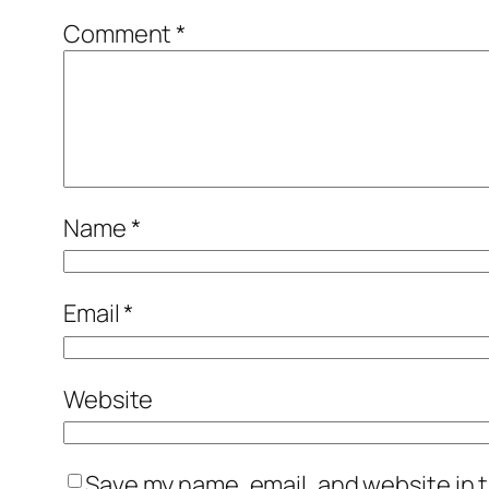
Comment
*
Name
*
Email
*
Website
Save my name, email, and website in t