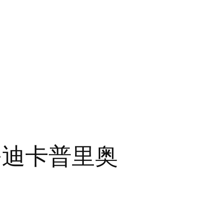
·迪卡普里奥