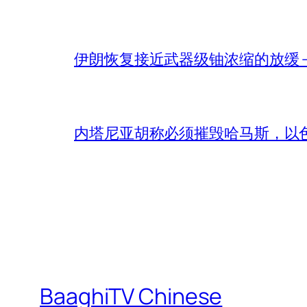
伊朗恢复接近武器级铀浓缩的放缓 – 
内塔尼亚胡称必须摧毁哈马斯，以
BaaghiTV Chinese