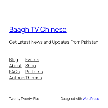
BaaghiTV Chinese
Get Latest News and Updates From Pakistan
Blog
Events
About
Shop
FAQs
Patterns
Authors
Themes
Twenty Twenty-Five
Designed with
WordPress