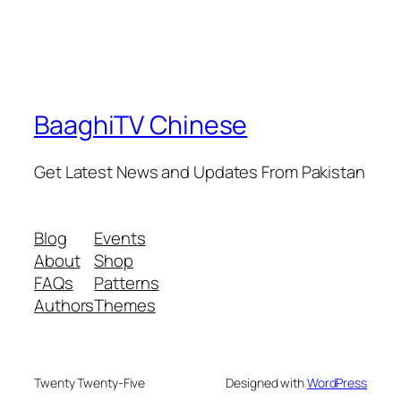
BaaghiTV Chinese
Get Latest News and Updates From Pakistan
Blog
Events
About
Shop
FAQs
Patterns
Authors
Themes
Twenty Twenty-Five
Designed with
WordPress