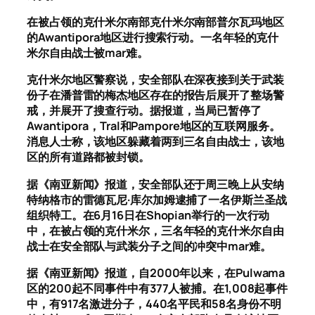
在被占领的克什米尔南部克什米尔南部普尔瓦玛地区
的Awantipora地区进行搜索行动。一名年轻的克什
米尔自由战士被mar难。
克什米尔地区警察说，安全部队在深夜接到关于武装
份子在潘普雷的梅杰地区存在的报告后展开了整场警
戒，并展开了搜查行动。据报道，当局已暂停了
Awantipora，Tral和Pampore地区的互联网服务。
消息人士称，该地区躲藏着两到三名自由战士，该地
区的所有道路都被封锁。
据《南亚新闻》报道，安全部队还于周三晚上从安纳
特纳格市的雷德瓦尼·库尔加姆逮捕了一名伊斯兰圣战
组织特工。在6月16日在Shopian举行的一次行动
中，在被占领的克什米尔，三名年轻的克什米尔自由
战士在安全部队与武装分子之间的冲突中mar难。
据《南亚新闻》报道，自2000年以来，在Pulwama
区的200起不同事件中有377人被捕。在1,008起事件
中，有917名激进分子，440名平民和58名身份不明