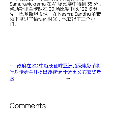
Samarawickrama 在 41 场比赛中得到 35 分，
帮助斯里兰卡队在 20 场比赛中以 122-6 领
先。巴基斯坦投球手在 Nashra Sandhu 的带
领下度过了愉快的时光，他获得了三个小
门。
←
政府在 SC 中就长征呼
亚洲顶级电影节将
吁对伊姆兰汗提出蔑视请
于周五公布获奖者
求
→
Comments