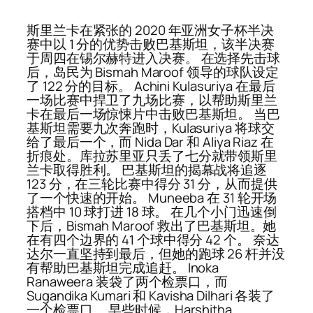
斯里兰卡在紧张的 2020 年亚洲女子杯半决
赛中以 1 分的优势击败巴基斯坦，该半决赛
于周四在锡尔赫特进入决赛。 在选择先击球
后，岛民为 Bismah Maroof 领导的球队设定
了 122 分的目标。 Achini Kulasuriya 在最后
一场比赛中捍卫了九场比赛，以帮助斯里兰
卡在最后一场惊悚片中击败巴基斯坦。 当巴
基斯坦需要九次奔跑时，Kulasuriya 将球交
给了最后一个，而 Nida Dar 和 Aliya Riaz 在
折痕处。库拉苏里亚只丢了七分就带领斯里
兰卡取得胜利。 巴基斯坦的揭幕战将追逐
123 分，在三轮比赛中得分 31 分，从而提供
了一个快速的开始。 Muneeba 在 31 轮开场
搭档中 10 球打进 18 球。 在几个小门迅速倒
下后，Bismah Maroof 救出了巴基斯坦。她
在有四个边界的 41 个球中得分 42 个。 奈达
达尔一直坚持到最后，但她的跑球 26 杆并没
有帮助巴基斯坦完成追赶。 Inoka
Ranaweera 装袋了两个检票口，而
Sugandika Kumari 和 Kavisha Dilhari 各装了
一个检票口。 早些时候，Harshitha